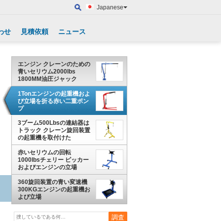
Japanese
わせ
見積依頼
ニュース
エンジン クレーンのための
青いセリウム2000lbs
1800MM油圧ジャック
1Tonエンジンの起重機およ
び立場を折る赤い二重ポン
プ
3ブーム500Lbsの連結器は
トラック クレーン旋回装置
の起重機を取付けた
赤いセリウムの回転
1000lbsチェリー ピッカー
およびエンジンの立場
360旋回装置の青い変速機
300KGエンジンの起重機お
よび立場