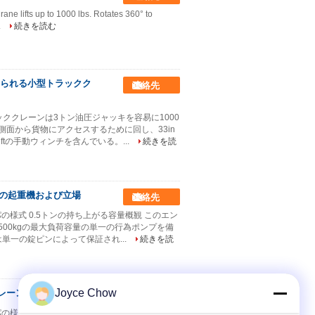
e lifts up to 1000 lbs. Rotates 360° to
.
続きを読む
付けられる小型トラックク
連絡先
ラッククレーンは3トン油圧ジャッキを容易に1000
の側面から貨物にアクセスするために回し、33in
ftの手動ウィンチを含んでいる。...
続きを読
ンの起重機および立場
連絡先
ロッパの様式 0.5トンの持ち上がる容量概観 このエン
500kgの最大負荷容量の単一の行為ポンプを備
単一の錠ピンによって保証され...
続きを読
Joyce Chow
レーン
連絡先
ロッパの様式 1トンの持ち上がる容量概観 このエンジ