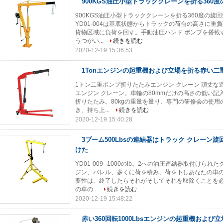
900KGS油圧小型トラッククレーンを折る360
900KGS油圧小型トラッククレーンを折る360度の旋回
YD01-004は基底状態からトラックの荷台の高さに
貨物区域に負荷を回す。手動油圧ハンド ポンプを搭載
うつがい...
続きを読む
2020-12-19 15:36:53
1Tonエンジンの起重機および立場を折る赤い二
1トン二重ポンプ折りたたみエンジン クレーン 頑丈な
エンジン クレーン。車輪の80mmだけの高さの低い
折りたたみ。80kgの重量を量り、専門の研修会の使
き、持ち上...
続きを読む
2020-12-19 15:40:28
3ブーム500Lbsの連結器はトラック クレーン
けた
YD01-009--1000のlb。2への油圧連結器取付け
ジン、バレル、多くに荷を積み、荷を下しあなたの車
要性は、終了したらそれがそしてそれを取除くことを
の車の...
続きを読む
2020-12-19 15:48:22
赤い360回転1000Lbsエンジンの起重機および立