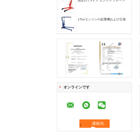
固定わく3トン エンジン クレーン
1Tonエンジンの起重機および立場
オンラインです