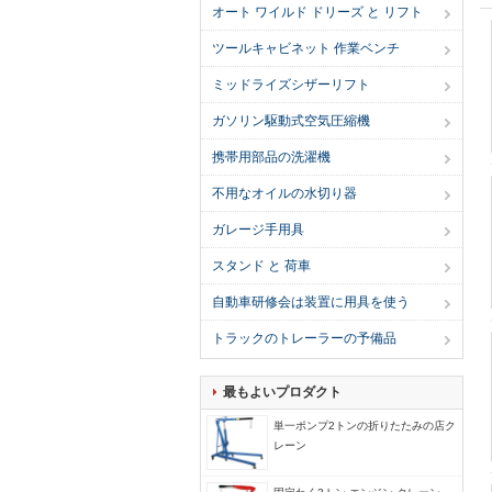
オート ワイルド ドリーズ と リフト
ツールキャビネット 作業ベンチ
ミッドライズシザーリフト
ガソリン駆動式空気圧縮機
携帯用部品の洗濯機
不用なオイルの水切り器
ガレージ手用具
スタンド と 荷車
自動車研修会は装置に用具を使う
トラックのトレーラーの予備品
最もよいプロダクト
単一ポンプ2トンの折りたたみの店ク
レーン