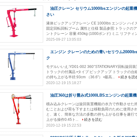
油圧クレーン セリウム1000lbsエンジンの起
さい
液体ピックアップクレーン CE 1000lbs エンジン ハイス
固定回転回転ブーム 属性と仕様 製品参照:トラックのア
ントクレーン 容量:450kg (1000ポンド) ミニ リフティン
2025-09-27 13:05:03
エンジン クレーンのための青いセリウム2000lbs
ク
モデルいいえ:YD01-002 360°STATIONARY回転旋回装
トラックの付属品 •タイプ:ピックアップ トラックの台紙クレー
の持ち上がる半径:93cm （36.6"） •最高...
続きを読
2020-12-19 15:18:27
油圧360は折り畳み式1000LBSエンジンの起
積み込みクレーンは旋回装置機能の水力で作動させた
むことおよび荷を下すまたは移動負荷のために使用され
と、速く、簡単な方法の多数の持ち上がる仕事を遂行
上がる操作0.45ト...
続きを読む
2020-12-19 15:22:53