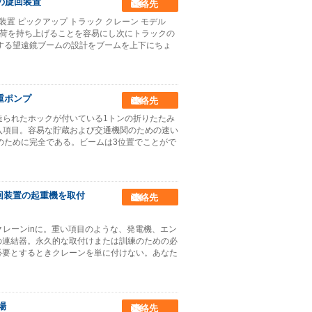
度の旋回装置
連絡先
装置 ピックアップ トラック クレーン モデル
重負荷を持ち上げることを容易にし次にトラックの
する望遠鏡ブームの設計をブームを上下にちょ
重ポンプ
連絡先
造られたホックが付いている1トンの折りたたみ
記入項目。容易な貯蔵および交通機関のための速い
用のために完全である。ビームは3位置でことがで
旋回装置の起重機を取付
連絡先
られたクレーンinに。重い項目のような、発電機、エン
の連結器。永久的な取付けまたは訓練のための必
必要とするときクレーンを単に付けない。あなた
場
連絡先