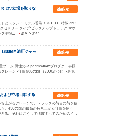
重機および立場を取りな
連絡先
トとスタンド モデル番号:YD01-001 特徴:360°
クセサリー タイプ:ピックアップトラック マウ
グ半径...
続きを読む
 1800MM油圧ジャッ
連絡先
置ブーム 属性の&Specification:プロダクト参照:
ン •容量:900のkg （2000のlbs） •最低
む
重機および立場回転する
連絡先
持ち上がるクレーンで、トラックの荷台に荷を積
る。450のkgの最高の持ち上がる容量を使う
できる。それはこうしてほぼすべてのための持ち