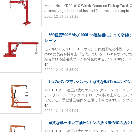
Model No. : YD01-010 Winch-Operated Pickup Truck Cran
access cargo from all sides and features a telescopic ..
2020-12-19 15:52:25
360程度500MMの1000Lbs連結器によって取
レーン
モデルいいえ:YD01-011 ウィンチ作動回転の小型ト
のlbsに負荷を持ち上げる備えている。360°をすべて
から伸びる望遠鏡ブームを特色にする。53 1/2inに。16
む
2020-12-19 15:55:09
1つのポンプ赤いパレット頑丈な0.5Tonエンジ
YD01-012-----油圧頑丈なエンジン クレーン-ヨー
ジン クレーンはロング ストロークの持ち上がるラム、
えている。手動油圧操作を使用し非常にやすい。ジブは
む
2020-12-19 16:04:04
頑丈な単一ポンプ油圧1トンの折り畳み式の店ク
YD01-013-----油圧頑丈なエンジン クレーン-ヨー