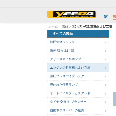
家
ホーム
製品
エンジンの起重機および立場
すべての製品
油圧伝達ジャック
液体 取っ 上げ 器
グリースオイルポンプ
エンジンの起重機および立場
液圧プレスパイプベンダー
導かれた仕事ランプ
オートバイリフトとスタンド
タイヤ 交換 や ブランサー
自動車クリーパーの座席