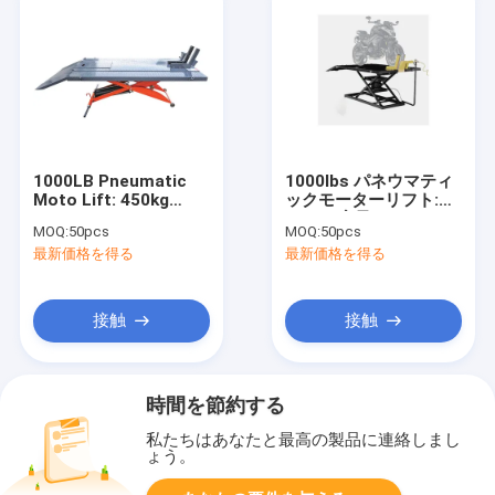
1000LB Pneumatic
1000lbs パネウマティ
Moto Lift: 450kg
ックモーターリフト:
Capacity, Expandable
680kg 容量, 178-
MOQ:
50pcs
MOQ:
50pcs
Plates for
940mm Ht 修理/4S /
最新価格を得る
最新価格を得る
Shops/Service/Enthusiasts
変更
接触
接触
時間を節約する
私たちはあなたと最高の製品に連絡しまし
ょう。