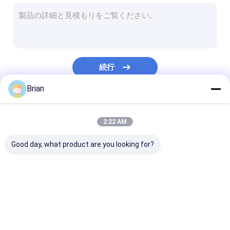
エンジンの起重機および立場
液圧プレスパイプベンダー
導かれた仕事ランプ
続行
オートバイリフトとスタンド
Brian
タイヤ 交換 や ブランサー
私たちのカテゴリー
自動車クリーパーの座席
2:22 AM
オート ワイルド ドリーズ と リフト
Good day, what product are you looking for?
ツールキャビネット 作業ベンチ
ミッドライズシザーリフト
油圧伝達ジャック
液体 取っ 上げ 器
グリースオイル
ガソリン駆動式空気圧縮機