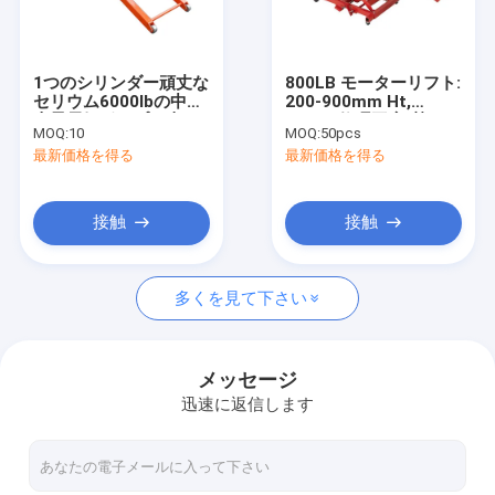
私たちについて
工場 ツアー
1つのシリンダー頑丈な
800LB モーターリフト:
セリウム6000lbの中間
200-900mm Ht,
品質管理
上昇電気ポンプは車の
450kg 修理工房/熱狂
MOQ:
10
MOQ:
50pcs
上昇を切る
者/レースのための容量
最新価格を得る
最新価格を得る
お問い合わせ
ニュース
接触
接触
見積もりを依頼する
多くを見て下さい
油圧伝達ジャック
メッセージ
迅速に返信します
液体 取っ 上げ 器
グリースオイルポンプ