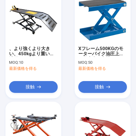
、より強くより大き
Xフレーム500KGのモ
い、450kgより重い、
ーターバイク油圧上昇
油圧ATVのオートバイ
の仕事台の立場
MOQ:
10
MOQ:
50
の上昇テーブル
最新価格を得る
最新価格を得る
接触
接触
家
製品
ビデオ