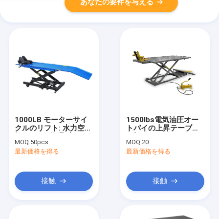
あなたの要件を与える
1000LB モーターサイ
1500lbs電気油圧オー
クルのリフト: 水力空
トバイの上昇テーブル
気, 450kg 修理/変更/レ
を切りなさい
MOQ:
50pcs
MOQ:
20
ースの容量
最新価格を得る
最新価格を得る
接触
接触