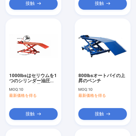
接触
接触
1000lbsはセリウムを1
800lbsオートバイの上
つのシリンダー油圧オ
昇のベンチ
ートバイの上昇のベン
MOQ:
10
MOQ:
10
チ切る
最新価格を得る
最新価格を得る
接触
接触