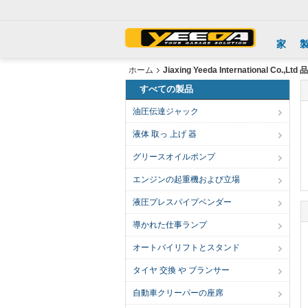
家
ホーム
Jiaxing Yeeda International Co.,Lt
すべての製品
油圧伝達ジャック
液体 取っ 上げ 器
グリースオイルポンプ
エンジンの起重機および立場
液圧プレスパイプベンダー
導かれた仕事ランプ
オートバイリフトとスタンド
タイヤ 交換 や ブランサー
自動車クリーパーの座席