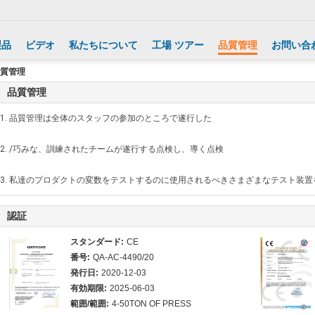
製品
ビデオ
私たちについて
工場 ツアー
品質管理
お問い合
d 品質管理
品質管理
1. 品質管理は全体のスタッフの参加のところで遂行した
2. /巧みな、訓練されたチームが遂行する点検し、導く点検
3. 私達のプロダクトの変数をテストするのに使用されるべきさまざまなテスト装置
認証
スタンダード:
CE
番号:
QA-AC-4490/20
発行日:
2020-12-03
有効期限:
2025-06-03
範囲/範囲:
4-50TON OF PRESS