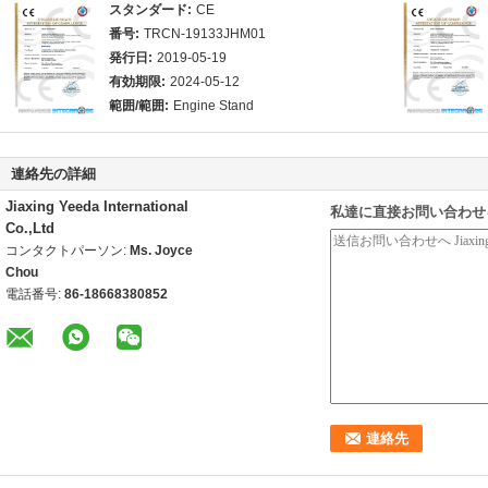
スタンダード:
CE
番号:
TRCN-19133JHM01
発行日:
2019-05-19
有効期限:
2024-05-12
範囲/範囲:
Engine Stand
連絡先の詳細
Jiaxing Yeeda International
私達に直接お問い合わせ
Co.,Ltd
コンタクトパーソン:
Ms. Joyce
Chou
電話番号:
86-18668380852