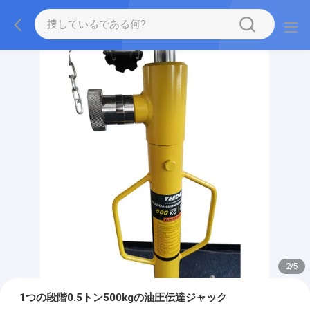
2
/
5
1つの段階0.5トン500kgの油圧伝達ジャック