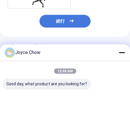
続行
推薦されたプロダクト
Joyce Chow
12:48 AM
Good day, what product are you looking for?
自動車修理 1.5 トン ダ
1トン エアオペレート
車修理2段階46
ブルラム 液圧トランス
式 トランスミッション
1T望遠鏡油圧
ミッション ジャック 安
ジャッキ 効率的なリフ
ックの垂直
定したリフティング
ト
ベストプライス
ベストプライス
ベストプラ