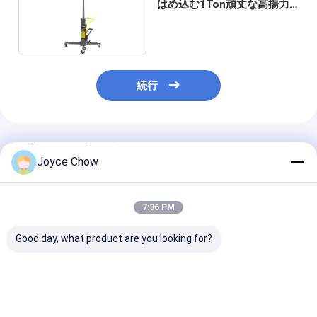
はめ込む1Ton頑丈な高揚力
二重ラム
続行
推薦されたプロダクト
Joyce Chow
7:36 PM
Good day, what product are you looking for?
自動車修理 1.5 トン ダ
1トン エアオペレート
車修理2段階46
ブルラム 液圧トランス
式 トランスミッション
1T望遠鏡油圧
ミッション ジャック 安
ジャッキ 効率的なリフ
ックの垂直