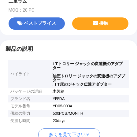
二重ラム
MOQ：20 PC
ベストプライス
接触
製品の説明
1Tトロリー ジャックの変速機のアダプ
ター
,
ハイライト
油圧トロリー ジャックの変速機のアダプ
ター
,
1T床のジャック伝達アダプター
パッケージの詳細
木製箱
ブランド名
YEEDA
モデル番号
YD05-003A
供給の能力
500PCS/MONTH
受渡し時間
20days
多くを見て下さい