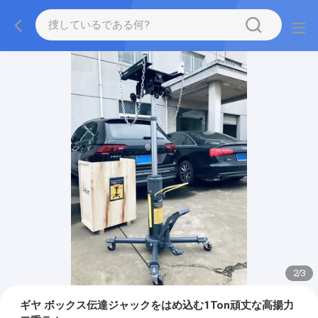
2
/
3
ギヤ ボックス伝達ジャックをはめ込む1Ton頑丈な高揚力