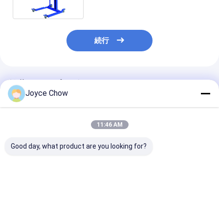
続行
推薦されたプロダクト
Joyce Chow
11:46 AM
Good day, what product are you looking for?
頑丈な3000LBS険しい
手動耐久財携帯用車輪
調節可能なタイ
油圧車輪のトロッコ4
の揚げべら165のLbs
輪のステップ非
部分セット
の|機械携帯用車輪の揚
プのトラックはS
げべら
RVの折りたた
のステップの上
ベストプライス
ベストプライス
ベストプラ