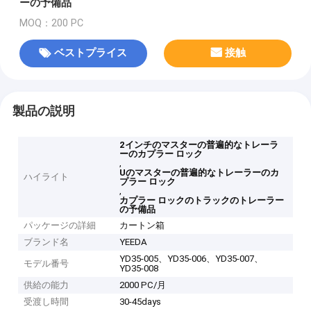
ーの予備品
MOQ：200 PC
ベストプライス
接触
製品の説明
2インチのマスターの普遍的なトレーラ
ーのカプラー ロック
,
Uのマスターの普遍的なトレーラーのカ
ハイライト
プラー ロック
,
カプラー ロックのトラックのトレーラー
の予備品
パッケージの詳細
カートン箱
ブランド名
YEEDA
YD35-005、YD35-006、YD35-007、
モデル番号
YD35-008
供給の能力
2000 PC/月
受渡し時間
30-45days