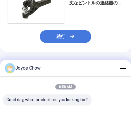
丈なピントルの連結器の受
信機
続行
推薦されたプロダクト
Joyce Chow
8:58 AM
Good day, what product are you looking for?
ハッチバックの自動車
YD10-
トラベルバイク
運搬船の後部-
017/018/019/020 自
ヒッチマウント
Towbarsのためのバイ
転車ラック：1～4台
用、頑丈