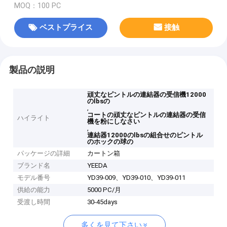
MOQ：100 PC
ベストプライス
接触
製品の説明
頑丈なピントルの連結器の受信機12000
のlbsの
,
コートの頑丈なピントルの連結器の受信
ハイライト
機を粉にしなさい
,
連結器12000のlbsの組合せのピントル
のホックの球の
パッケージの詳細
カートン箱
ブランド名
YEEDA
モデル番号
YD39-009、YD39-010、YD39-011
供給の能力
5000 PC/月
受渡し時間
30-45days
多くを見て下さい