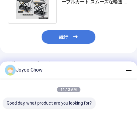
ーブルカート スムーズな輸送 安
定したリフティング
続行
推薦されたプロダクト
Joyce Chow
11:12 AM
Good day, what product are you looking for?
10Tロングシャーシサ
5Tロングシャーシサー
2-30トン ダブ
ービスジャッキ – 自動
ビスジャッキ、自動車
ジャッキ ロン
車/産業用低クリアラン
修理/産業リフティング
ーク 過負荷保護