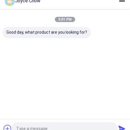
Joyce Chow
私たちのカテゴリー
5:01 PM
Good day, what product are you looking for?
油圧伝達ジャック
液体 取っ 上げ 器
グリースオイル
Desktop Site
ホーム
企業情報
お問い合わせ
地図
プライバシーポリシー
品質
油圧伝達ジャック
中国工場.Copyright © 2026 Jiaxing Yeeda
International Co.,Ltd. All Rights Reserved.