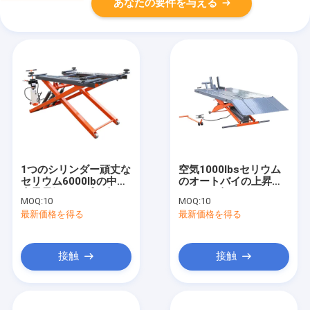
あなたの要件を与える
1つのシリンダー頑丈な
空気1000lbsセリウム
セリウム6000lbの中間
のオートバイの上昇の
上昇電気ポンプは車の
ベンチを切りなさい
MOQ:
10
MOQ:
10
上昇を切る
最新価格を得る
最新価格を得る
接触
接触