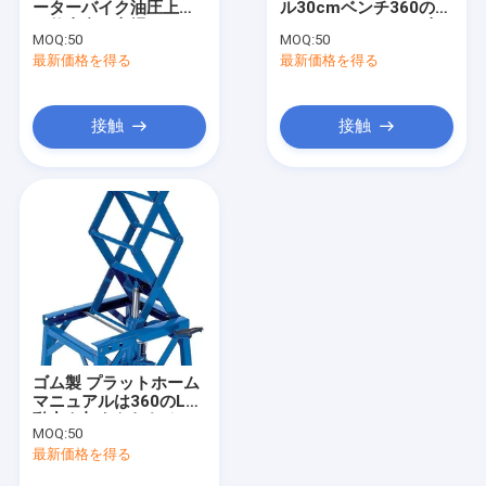
ーターバイク油圧上昇
ル30cmベンチ360の
エンジンの起重機および立場
の仕事台の立場
Lbsのオートバイの上
MOQ:
50
MOQ:
50
昇の
最新価格を得る
液圧プレスパイプベンダー
最新価格を得る
導かれた仕事ランプ
接触
接触
オートバイリフトとスタンド
タイヤ 交換 や ブランサー
自動車クリーパーの座席
オート ワイルド ドリーズ と リフト
ツールキャビネット 作業ベンチ
ゴム製 プラットホーム
ミッドライズシザーリフト
マニュアルは360のLbs
動力を与えられたオー
MOQ:
50
トバイの上昇を乾燥す
ガソリン駆動式空気圧縮機
最新価格を得る
る