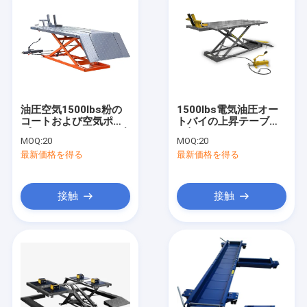
油圧空気1500lbs粉の
1500lbs電気油圧オー
コートおよび空気ポン
トバイの上昇テーブル
プ オートバイのテーブ
を切りなさい
MOQ:
20
MOQ:
20
ル
最新価格を得る
最新価格を得る
接触
接触
家
製品
ビデオ