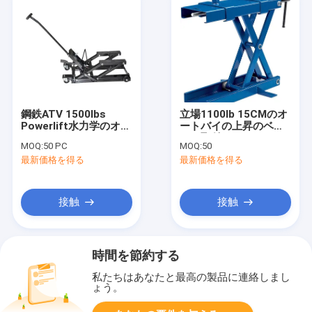
鋼鉄ATV 1500lbs
立場1100lb 15CMのオ
Powerlift水力学のオー
ートバイの上昇のベン
トバイ ジャック
チの取付け
MOQ:
50 PC
MOQ:
50
最新価格を得る
最新価格を得る
接触
接触
時間を節約する
私たちはあなたと最高の製品に連絡しまし
ょう。