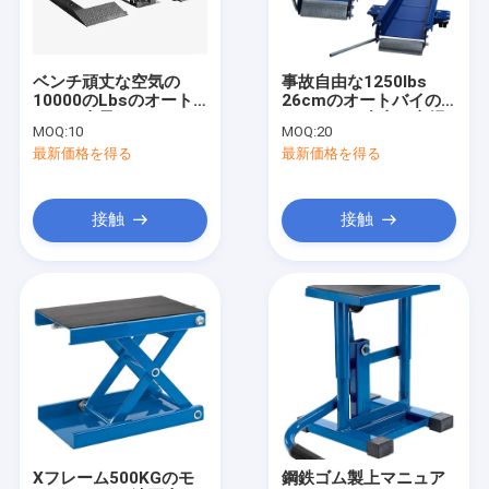
私たちについて
工場 ツアー
ベンチ頑丈な空気の
事故自由な1250lbs
10000のLbsのオート
26cmのオートバイの
品質管理
バイの上昇の
トロッコの中心の立場
MOQ:
10
MOQ:
20
最新価格を得る
最新価格を得る
お問い合わせ
ニュース
接触
接触
見積もりを依頼する
油圧伝達ジャック
液体 取っ 上げ 器
グリースオイルポンプ
Xフレーム500KGのモ
鋼鉄ゴム製上マニュア