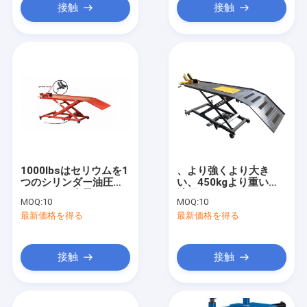
接触
接触
1000lbsはセリウムを1
、より強くより大き
つのシリンダー油圧オ
い、450kgより重い、
ートバイの上昇のベン
油圧ATVのオートバイ
MOQ:
10
MOQ:
10
チ切る
の上昇テーブル
最新価格を得る
最新価格を得る
接触
接触