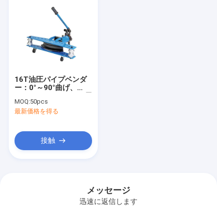
16T油圧パイプベンダ
ー：0°～90°曲げ、
240mmストローク、屋
MOQ:
50pcs
外/自動車/家庭用パイ
最新価格を得る
プ作業用
接触
メッセージ
迅速に返信します