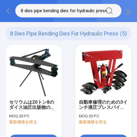
8 Dies Pipe Bending Dies For Hydraulic Press
(5)
セリウムは20トン8の
自動車修理のための3イ
ダイス油圧出版物のた
ンチ液圧プレスパイプ
めの曲がるダイスを配
ベンダー
MOQ:
20 PC
MOQ:
20 PC
管する
最新価格を得る
最新価格を得る